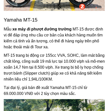
Yamaha MT-15
Mẫu
xe máy đi phượt đường trường
MT-15 được định
vị để đáp ứng nhu cầu cơ bản của khách hàng muốn tìm
kiếm cá tính và ấn tượng, có thể đi hàng ngày trên phố
hoặc thoải mái đi Tour xa.
MT-15 trang bị động cơ 155cc VVA, SOHC, làm mát bằng
chất lỏng, công suất 19 mã lực tại 10.000 v/ph và mô-men
xoắn 14,7 Nm tại 8.500 v/ph. Xe trang bị bộ ly hợp chống
trượt bánh (Slipper clutch) giúp xe có khả năng tiết kiệm
nhiên liệu chỉ 1,94L/100KM.
Tại đại lý, giá bán đề xuất Yamaha MT-15 chỉ từ
69.000.000 VNĐ với 2 tùy chọn màu sắc.