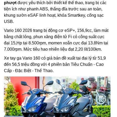
phượt
được yêu thích bởi thiết kế thể thao, trang bị các
tiện ích như phanh ABS, thắng đĩa trước sau an toàn,
khung sườn eSAF linh hoạt, khóa Smartkey, cổng sạc
USB.
Vario 160 2026 trang bị động cơ eSP+, 156,9cc, làm mát
bằng chất lỏng, phun xăng điện tử Fi có công suât cực
đại 15,Hp tại 8.500rpm, momen xoắn cực đại 13.8Nm tại
7.000rpm. Mức tiêu hao nhiên liệu đạt 2,20 lít/100km.
Xe tay ga Vario 160 có giá bán đề xuất tại đại lý từ 51,9
đến 56,5 triệu đồng với 4 phiên bản Tiêu Chuẩn - Cao
Cấp - Đặc Biệt - Thể Thao.