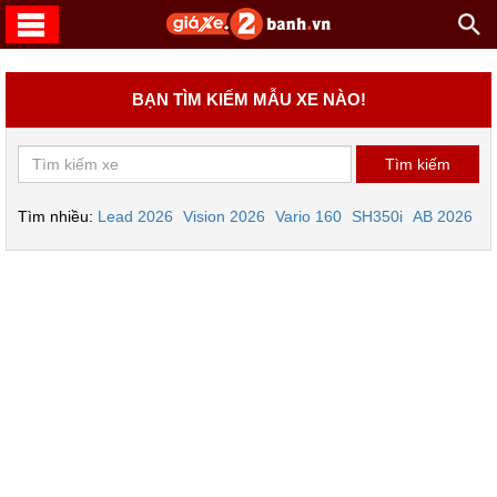
BẠN TÌM KIẾM MẪU XE NÀO!
Tìm nhiều:
Lead 2026
Vision 2026
Vario 160
SH350i
AB 2026