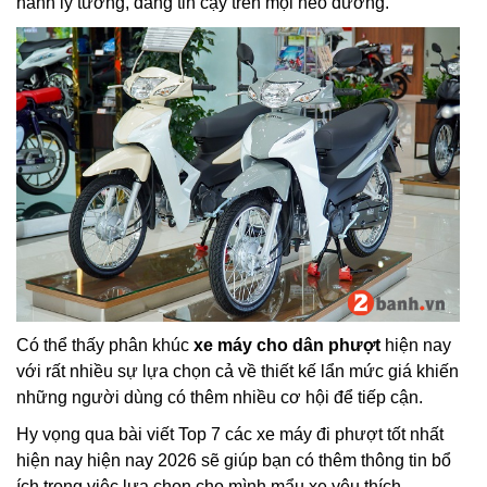
hành lý tưởng, đáng tin cậy trên mọi nẻo đường.
Có thể thấy phân khúc
xe máy cho dân phượt
hiện nay
với rất nhiều sự lựa chọn cả về thiết kế lẩn mức giá khiến
những người dùng có thêm nhiều cơ hội để tiếp cận.
Hy vọng qua bài viết Top 7 các xe máy đi phượt tốt nhất
hiện nay hiện nay 2026 sẽ giúp bạn có thêm thông tin bổ
ích trong việc lựa chọn cho mình mẩu xe yêu thích.