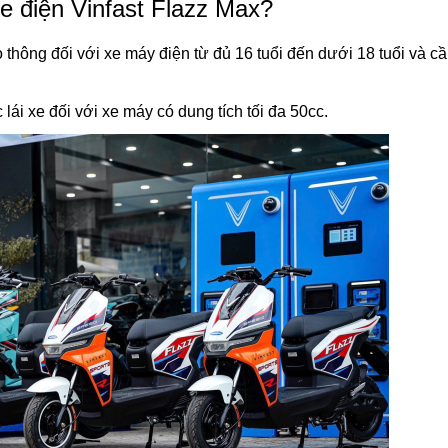
e điện Vinfast Flazz Max?
 thông đối với xe máy điện từ đủ 16 tuổi đến dưới 18 tuổi và cầ
lái xe đối với xe máy có dung tích tối đa 50cc.