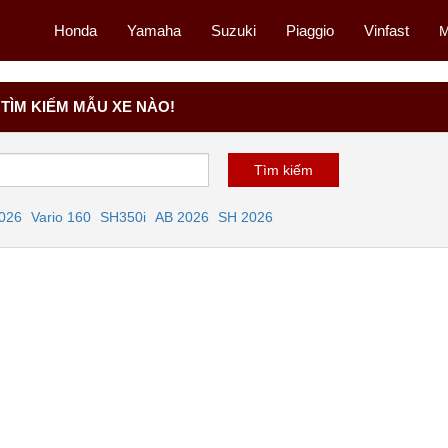
Honda
Yamaha
Suzuki
Piaggio
Vinfast
M
TÌM KIẾM MẪU XE NÀO!
2026
Vario 160
SH350i
AB 2026
SH 2026