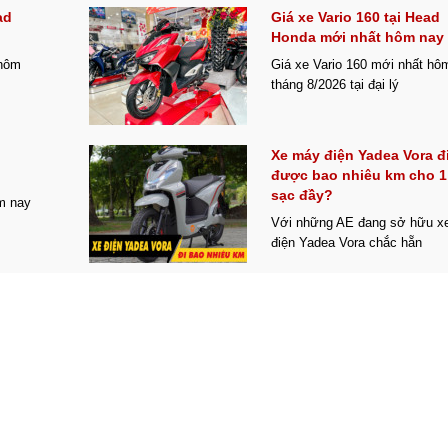
ad
Giá xe Vario 160 tại Head
Honda mới nhất hôm nay
 hôm
Giá xe Vario 160 mới nhất hô
tháng 8/2026 tại đại lý
Xe máy điện Yadea Vora đ
được bao nhiêu km cho 1
sạc đầy?
m nay
Với những AE đang sở hữu x
điện Yadea Vora chắc hẵn