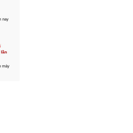
m nay
i
 lần
e máy