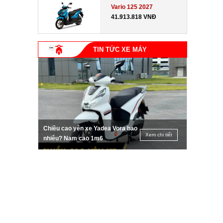
Vario 125 2027
41.913.818 VNĐ
TIN TỨC XE MÁY
Chiều cao yên xe Yadea Vora bao
Xem chi tiết
nhiêu? Nam cao 1m6