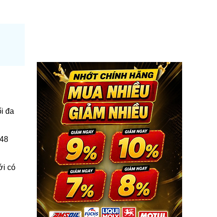
i đa
 48
ới có