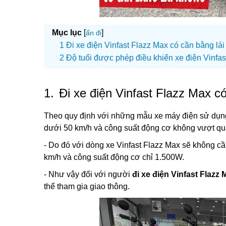
Mục lục
[
]
ẩn đi
Đi xe điện Vinfast Flazz Max có cần bằng lá
Độ tuổi được phép điều khiển xe điện Vinfa
1.
Đi xe điện Vinfast Flazz Max c
Theo quy định với những mẫu xe máy điện sử dụng 
dưới 50 km/h và công suất động cơ không vượt q
- Do đó với dòng xe Vinfast Flazz Max sẽ không c
km/h và công suất động cơ chỉ 1.500W.
- Như vậy đối với người
đi xe điện Vinfast Flazz
thể tham gia giao thông.