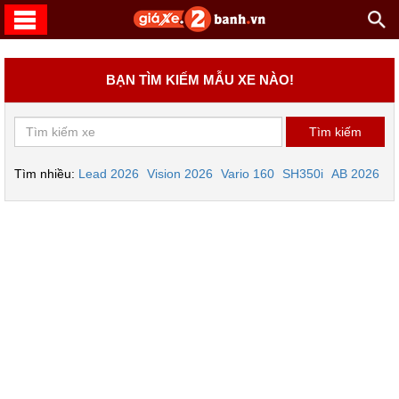
BẠN TÌM KIẾM MẪU XE NÀO!
Tìm nhiều:
Lead 2026
Vision 2026
Vario 160
SH350i
AB 2026