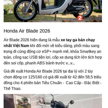
Honda Air Blade 2026
Air Blade 2026 hiện đang là mẫu
xe tay ga bán chạy
nhất Việt Nam
khi đổi mới về kiểu dáng, phối màu sang
trọng đi cùng động cơ eSP+ mạnh mẽ, khóa Smartkey an
toàn, cổng sạc USB tiện lợi, cốp xe dung tích lớn tích hợp
đèn soi cốp, phanh ABS bánh trước v...v...
Giá đề xuất Honda Air Blade 2026 tại đại lý với 2 tùy
chọn động cơ 125/160 có giá đề xuất từ 42 đến 58,5 triệu
đồng cho 4 phiên bản Tiêu Chuẩn - Cao Cấp - Đặc Biệt -
Thể Thao.