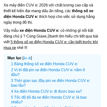
Xe máy điện CUV e: 2026 với chất lượng cao cấp và
thiết kế hiện đại mang dấu ấn riêng, các
thông số xe
điện Honda CUV e:
thích hợp cho việc sử dụng hằng
ngày trong đô thị.
Vậy mẫu
xe điện Honda CUV e:
có những gì nổi bật
đáng chú ý ? Cùng Giaxe.2banh tìm hiểu chi tiết qua bài
viết
5 thông số xe điện Honda CUV e: cần biết trước khi
mua xe
nhé !!!
Mục lục
[
]
ẩn đi
Bảng thông số xe điện Honda CUV e:
Vị trí đặt pin xe điện Honda CUV e: nằm ở
đâu?
Thời gian sạc đầy pin xe điện Honda CUV e:
bao lâu?
Xe điện Honda CUV e: đi được bao xa?
Tốc độ tối đa xe điện Honda CUV e: là bao
nhiêu?