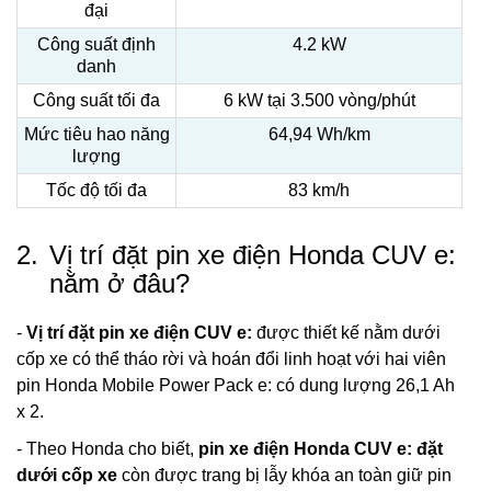
đại
Công suất định
4.2 kW
danh
Công suất tối đa
6 kW tại 3.500 vòng/phút
Mức tiêu hao năng
64,94 Wh/km
lượng
Tốc độ tối đa
83 km/h
2.
Vị trí đặt pin xe điện Honda CUV e:
nằm ở đâu?
-
Vị trí đặt pin xe điện CUV e:
được thiết kế nằm dưới
cốp xe có thể tháo rời và hoán đổi linh hoạt với hai viên
pin Honda Mobile Power Pack e: có dung lượng 26,1 Ah
x 2.
- Theo Honda cho biết,
pin xe điện Honda CUV e: đặt
dưới cốp xe
còn được trang bị lẫy khóa an toàn giữ pin