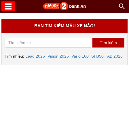
BẠN TÌM KIẾM MẪU XE NÀO!
Tìm nhiều:
Lead 2026
Vision 2026
Vario 160
SH350i
AB 2026