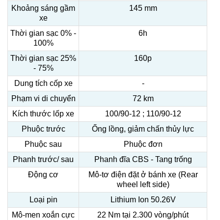
Khoảng sáng gầm
145 mm
xe
Thời gian sạc 0% -
6h
100%
Thời gian sạc 25%
160p
- 75%
Dung tích cốp xe
-
Phạm vi di chuyển
72 km
Kích thước lốp xe
100/90-12 ; 110/90-12
Phuộc trước
Ống lồng, giảm chấn thủy lực
Phuộc sau
Phuộc đơn
Phanh trước/ sau
Phanh đĩa CBS - Tang trống
Động cơ
Mô-tơ điện đặt ở bánh xe (Rear
wheel left side)
Loại pin
Lithium Ion 50.26V
Mô-men xoắn cực
22 Nm tại 2.300 vòng/phút