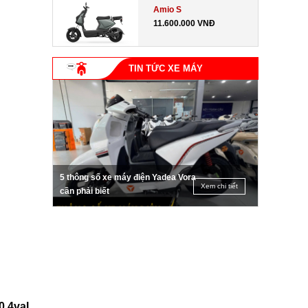
Amio S
11.600.000 VNĐ
TIN TỨC XE MÁY
5 thông số xe máy điện Yadea Vora
Xem chi tiết
cần phải biết
0 4val