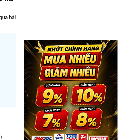
qua bài
n