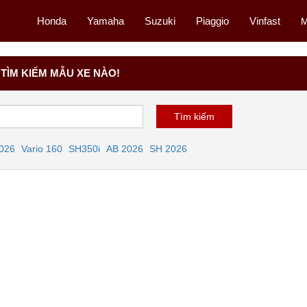
Honda
Yamaha
Suzuki
Piaggio
Vinfast
M
TÌM KIẾM MẪU XE NÀO!
2026
Vario 160
SH350i
AB 2026
SH 2026