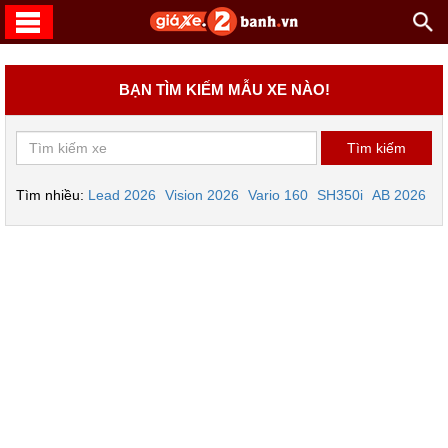
BẠN TÌM KIẾM MẪU XE NÀO!
Tìm nhiều:
Lead 2026
Vision 2026
Vario 160
SH350i
AB 2026