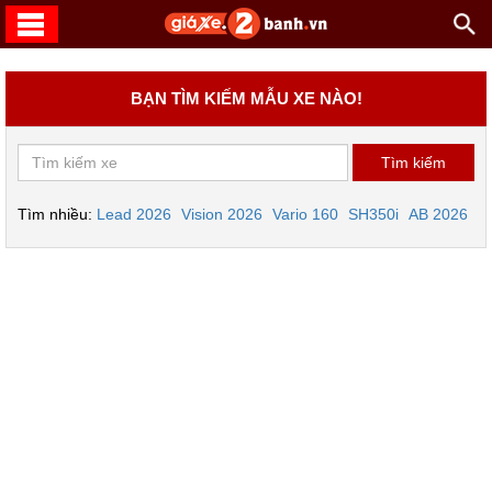
BẠN TÌM KIẾM MẪU XE NÀO!
Tìm nhiều:
Lead 2026
Vision 2026
Vario 160
SH350i
AB 2026