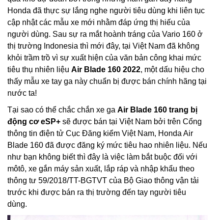
Honda đã thực sự lắng nghe người tiêu dùng khi liên tục
cập nhật các mẫu xe mới nhằm đáp ứng thị hiếu của
người dùng. Sau sự ra mắt hoành tráng của Vario 160 ở
thị trường Indonesia thì mới đây, tại Việt Nam đã không
khỏi trầm trồ vì sự xuất hiện của văn bản công khai mức
tiêu thụ nhiên liệu
Air Blade 160 2022
, một dấu hiệu cho
thấy mẫu xe tay ga này chuẩn bị được bán chính hãng tại
nước ta!
Tại sao có thể chắc chắn xe ga
Air Blade 160 trang bị
động cơ eSP+
sẽ được bán tại Việt Nam bởi trên Cổng
thông tin điện tử Cục Đăng kiểm Việt Nam, Honda Air
Blade 160 đã được đăng ký mức tiêu hao nhiên liệu. Nếu
như bạn không biết thì đây là việc làm bắt buộc đối với
môtô, xe gắn máy sản xuất, lắp ráp và nhập khẩu theo
thông tư 59/2018/TT-BGTVT của Bộ Giao thông vận tải
trước khi được bán ra thị trường đến tay người tiêu
dùng.