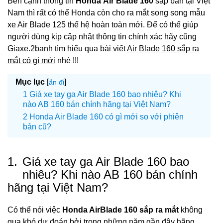
Bên cạnh thông tin
Honda Air Blade 160
sắp bán tại Việt
Nam thì rất có thể Honda còn cho ra mắt song song mẫu
xe Air Blade 125 thế hệ hoàn toàn mới. Để có thể giúp
người dùng kịp cập nhật thông tin chính xác hãy cũng
Giaxe.2banh tìm hiểu qua bài viết
Air Blade 160 sắp ra
mắt có gì mới
nhé !!!
Mục lục
[
]
ẩn đi
Giá xe tay ga Air Blade 160 bao nhiêu? Khi
nào AB 160 bán chính hãng tại Việt Nam?
Honda Air Blade 160 có gì mới so với phiên
bản cũ?
1.
Giá xe tay ga Air Blade 160 bao
nhiêu? Khi nào AB 160 bán chính
hãng tại Việt Nam?
Có thể nói việc
Honda AirBlade 160 sắp ra mắt
không
qua khó dự đoán bởi trong những năm gần đây hãng