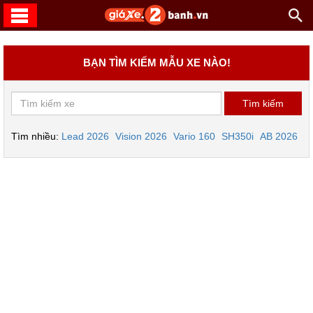
BẠN TÌM KIẾM MẪU XE NÀO!
Tìm nhiều:
Lead 2026
Vision 2026
Vario 160
SH350i
AB 2026