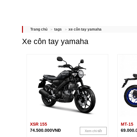
xe côn tay yamaha
Trang chủ
tags
Xe côn tay yamaha
XSR 155
MT-15
74.500.000VNĐ
69.000
Xem chi tiết