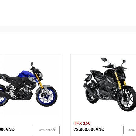
TFX 150
.000VNĐ
72.900.000VNĐ
Xem chi tiết
Xem c