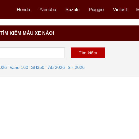
Honda
Yamaha
Suzuki
Piaggio
Vinfast
M
TÌM KIẾM MẪU XE NÀO!
2026
Vario 160
SH350i
AB 2026
SH 2026