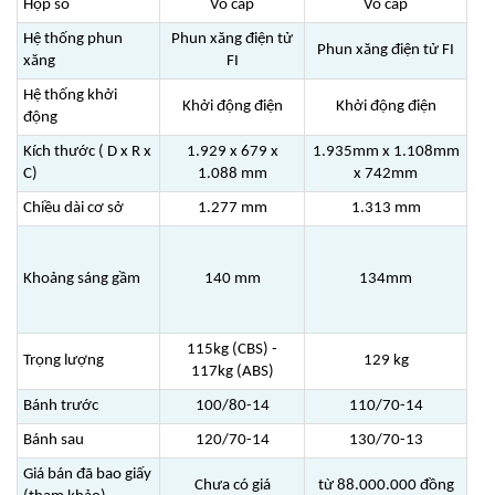
Hộp số
Vô cấp
Vô cấp
Hệ thống phun
Phun xăng điện tử
Phun xăng điện tử FI
xăng
FI
Hệ thống khởi
Khởi động điện
Khởi động điện
động
Kích thước ( D x R x
1.929 x 679 x
1.935mm x 1.108mm
C)
1.088 mm
x 742mm
Chiều dài cơ sở
1.277 mm
1.313 mm
Khoảng sáng gầm
140 mm
134mm
115kg (CBS) -
Trọng lượng
129 kg
117kg (ABS)
Bánh trước
100/80-14
110/70-14
Bánh sau
120/70-14
130/70-13
Giá bán đã bao giấy
Chưa có giá
từ 88.000.000 đồng