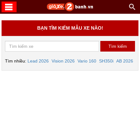
BẠN TÌM KIẾM MẪU XE NÀO!
Tìm nhiều:
Lead 2026
Vision 2026
Vario 160
SH350i
AB 2026