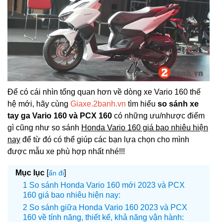
Để có cái nhìn tổng quan hơn về dòng xe Vario 160 thế
hệ mới, hãy cùng
Giaxe.2banh.vn
tìm hiểu
so sánh xe
tay ga Vario 160 và PCX 160
có những ưu/nhược điểm
gì cũng như so sánh
Honda Vario 160 giá bao nhiêu hiện
nay
để từ đó có thể giúp các bạn lựa chọn cho mình
được mẫu xe phù hợp nhất nhé!!!
Mục lục
[
]
ẩn đi
So sánh Honda Vario 160 mới 2023 và PCX
160 giá bao nhiêu hiện nay:
So sánh giữa Honda Vario 160 2023 và PCX
160 về tính năng, thiết kế, khả năng vận hành: