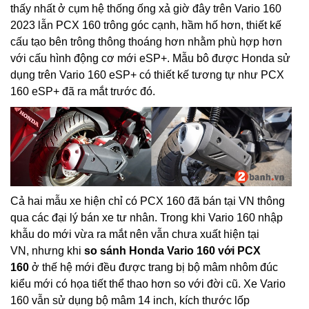
thấy nhất ở cụm hệ thống ống xả giờ đây trên Vario 160
2023 lẫn PCX 160 trông góc cạnh, hầm hố hơn, thiết kế
cấu tạo bên trông thông thoáng hơn nhằm phù hợp hơn
với cấu hình động cơ mới eSP+. Mẫu bô được Honda sử
dụng trên Vario 160 eSP+ có thiết kế tương tự như PCX
160 eSP+ đã ra mắt trước đó.
Cả hai mẫu xe hiện chỉ có PCX 160 đã bán tại VN thông
qua các đại lý bán xe tư nhân. Trong khi Vario 160 nhập
khẫu do mới vừa ra mắt nên vẫn chưa xuất hiện tại
VN, nhưng khi
so sánh Honda Vario 160 với PCX
160
ở thế hệ mới đều được trang bị bộ mâm nhôm đúc
kiểu mới có họa tiết thể thao hơn so với đời cũ. Xe Vario
160 vẫn sử dụng bộ mâm 14 inch, kích thước lốp