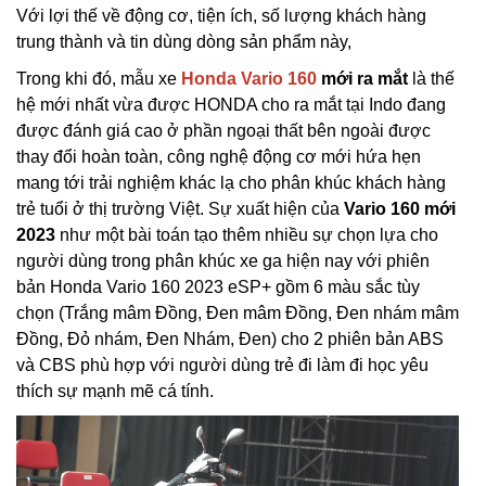
Với lợi thế về động cơ, tiện ích, số lượng khách hàng
trung thành và tin dùng dòng sản phẩm này,
Trong khi đó, mẫu xe
Honda Vario 160
mới ra mắt
là thế
hệ mới nhất vừa được HONDA cho ra mắt tại Indo đang
được đánh giá cao ở phần ngoại thất bên ngoài được
thay đổi hoàn toàn, công nghệ động cơ mới hứa hẹn
mang tới trải nghiệm khác lạ cho phân khúc khách hàng
trẻ tuổi ở thị trường Việt. Sự xuất hiện của
Vario 160 mới
2023
như một bài toán tạo thêm nhiều sự chọn lựa cho
người dùng trong phân khúc xe ga hiện nay với phiên
bản Honda Vario 160 2023 eSP+ gồm 6 màu sắc tùy
chọn (Trắng mâm Đồng, Đen mâm Đồng, Đen nhám mâm
Đồng, Đỏ nhám, Đen Nhám, Đen) cho 2 phiên bản ABS
và CBS phù hợp với người dùng trẻ đi làm đi học yêu
thích sự mạnh mẽ cá tính.