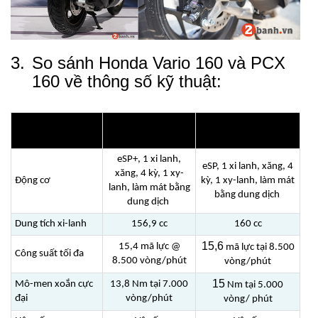
3.
So sánh Honda Vario 160 và PCX
160 về thông số kỹ thuật:
Honda Vario 160
Honda PCX 160 eSP+
eSP+
eSP+, 1 xi lanh,
eSP, 1 xi lanh, xăng, 4
xăng, 4 kỳ, 1 xy-
Động cơ
kỳ, 1 xy-lanh, làm mát
lanh, làm mát bằng
bằng dung dịch
dung dịch
Dung tích xi-lanh
156,9 cc
160 cc
15,6
15,4 mã lực @
mã lực tại 8.500
Công suất tối đa
8.500 vòng/phút
vòng/phút
15
Mô-men xoắn cực
13,8 Nm tại 7.000
Nm tại 5.000
đại
vòng/phút
vòng/ phút