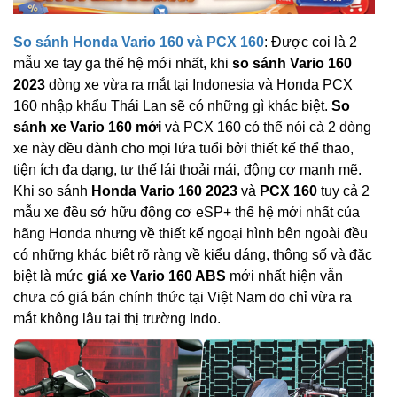
So sánh Honda Vario 160 và PCX 160
: Được coi là 2
mẫu xe tay ga thế hệ mới nhất, khi
so sánh Vario 160
2023
dòng xe vừa ra mắt tại Indonesia và Honda PCX
160 nhập khẩu Thái Lan sẽ có những gì khác biệt.
So
sánh xe Vario 160 mới
và PCX 160 có thể nói cà 2 dòng
xe này đều dành cho mọi lứa tuổi bởi thiết kế thể thao,
tiện ích đa dạng, tư thế lái thoải mái, động cơ mạnh mẽ.
Khi so sánh
Honda Vario 160 2023
và
PCX 160
tuy cả 2
mẫu xe đều sở hữu động cơ eSP+ thế hệ mới nhất của
hãng Honda nhưng về thiết kế ngoại hình bên ngoài đều
có những khác biệt rõ ràng về kiểu dáng, thông số và đặc
biệt là mức
giá xe Vario 160 ABS
mới nhất hiện vẫn
chưa có giá bán chính thức tại Việt Nam do chỉ vừa ra
mắt không lâu tại thị trường Indo.