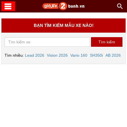
BẠN TÌM KIẾM MẪU XE NÀO!
Tìm nhiều:
Lead 2026
Vision 2026
Vario 160
SH350i
AB 2026