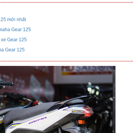
125 mới nhất
amaha Gear 125
o xe Gear 125
aha Gear 125