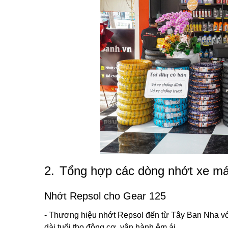
2.
Tổng hợp các dòng nhớt xe má
Nhớt Repsol cho Gear 125
- Thương hiệu nhớt Repsol đến từ Tây Ban Nha vớ
dài tuổi thọ động cơ, vận hành êm ái