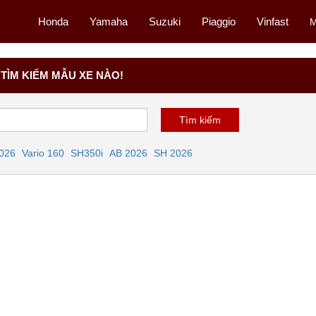
Honda
Yamaha
Suzuki
Piaggio
Vinfast
M
TÌM KIẾM MẪU XE NÀO!
2026
Vario 160
SH350i
AB 2026
SH 2026