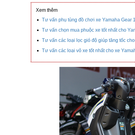
Xem thêm
Tư vấn phụ tùng đồ chơi xe Yamaha Gear 
Tư vấn chọn mua phuộc xe tốt nhất cho Y
Tư vấn các loại lọc gió độ giúp tăng tốc ch
Tư vấn các loại vỏ xe tốt nhất cho xe Yam