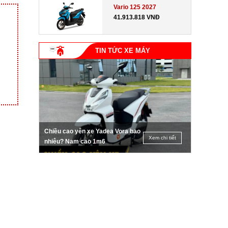
Vario 125 2027
41.913.818 VNĐ
TIN TỨC XE MÁY
Chiều cao yên xe Yadea Vora bao
Xem chi tiết
nhiêu? Nam cao 1m6