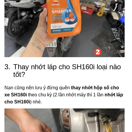
3.
Thay nhớt láp cho SH160i loại nào
tốt?
Nạn cũng nên lưu ý đừng quên
thay nhớt hộp số cho
xe SH160i
theo chu kỳ (2 lần nhớt máy thì 1 lần
nhớt láp
cho SH160i
) nhé.