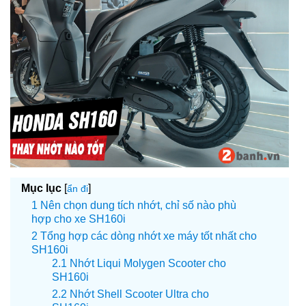
Mục lục
[
]
ẩn đi
Nên chọn dung tích nhớt, chỉ số nào phù
hợp cho xe SH160i
Tổng hợp các dòng nhớt xe máy tốt nhất cho
SH160i
Nhớt Liqui Molygen Scooter cho
SH160i
Nhớt Shell Scooter Ultra cho