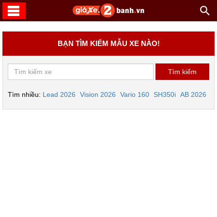
BẠN TÌM KIẾM MẪU XE NÀO!
Tìm nhiều:
Lead 2026
Vision 2026
Vario 160
SH350i
AB 2026