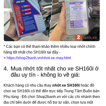
* Các bạn có thể tham khảo thêm nhiều loại nhớt chính
hãng tốt nhất cho SH160i tại đây -
>
https://shop2banh.vn/nhot-xe-may.html
4.
Mua nhớt tốt nhất cho xe SH160i ở
đâu uy tín - không lo về giá:
Khách hàng có nhu cầu thay
nhớt xe SH160i
hoặc đồ
chơi xe SH160i có thể đến trực tiếp Trung Tâm Buôn bán
Phụ tùng - Đồ chơi Shop2banh.vn với các chi nhánh theo
địa chỉ bên dưới để được hỗ trợ tư vấn, chọn lựa một