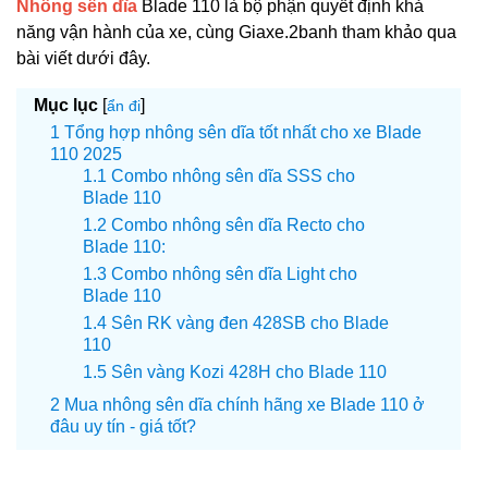
Nhông sên dĩa
Blade 110 là bộ phận quyết định khả
năng vận hành của xe, cùng Giaxe.2banh tham khảo qua
bài viết dưới đây.
Mục lục
[
]
ẩn đi
Tổng hợp nhông sên dĩa tốt nhất cho xe Blade
110 2025
Combo nhông sên dĩa SSS cho
Blade 110
Combo nhông sên dĩa Recto cho
Blade 110:
Combo nhông sên dĩa Light cho
Blade 110
Sên RK vàng đen 428SB cho Blade
110
Sên vàng Kozi 428H cho Blade 110
Mua nhông sên dĩa chính hãng xe Blade 110 ở
đâu uy tín - giá tốt?