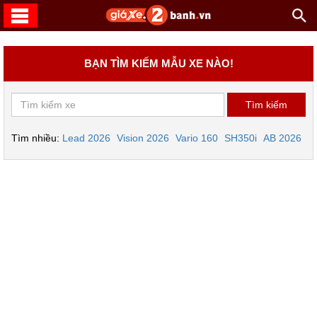
BẠN TÌM KIẾM MẪU XE NÀO!
Tìm nhiều:
Lead 2026
Vision 2026
Vario 160
SH350i
AB 2026