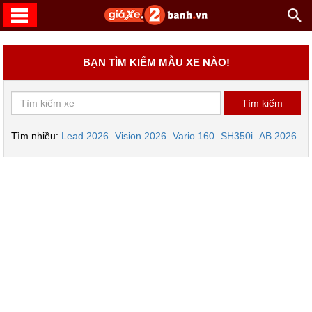
BẠN TÌM KIẾM MẪU XE NÀO!
Tìm nhiều:
Lead 2026
Vision 2026
Vario 160
SH350i
AB 2026