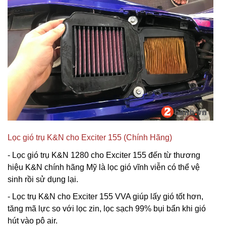
Lọc gió trụ K&N cho Exciter 155 (Chính Hãng)
- Lọc gió trụ K&N 1280 cho Exciter 155 đến từ thương
hiệu K&N chính hãng Mỹ là lọc gió vĩnh viễn có thể vệ
sinh rồi sử dụng lại.
- Lọc trụ K&N cho Exciter 155 VVA giúp lấy gió tốt hơn,
tăng mã lực so với lọc zin, lọc sạch 99% bụi bẩn khi gió
hút vào pô air.