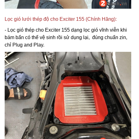
Lọc gió lưới thép độ cho Exciter 155 (Chính Hãng):
- Lọc gió thép cho Exciter 155 dạng lọc gió vĩnh viễn khi
bám bẩn có thể vệ sinh rồi sử dụng lại, đúng chuẩn zin,
chỉ Plug and Play.