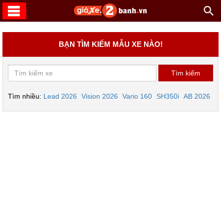
BẠN TÌM KIẾM MẪU XE NÀO!
Tìm nhiều:
Lead 2026
Vision 2026
Vario 160
SH350i
AB 2026