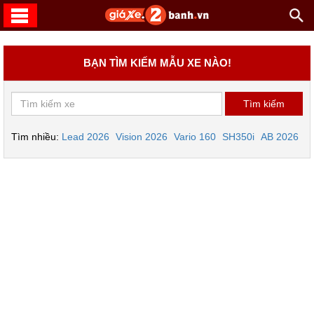
BẠN TÌM KIẾM MẪU XE NÀO!
Tìm nhiều:
Lead 2026
Vision 2026
Vario 160
SH350i
AB 2026