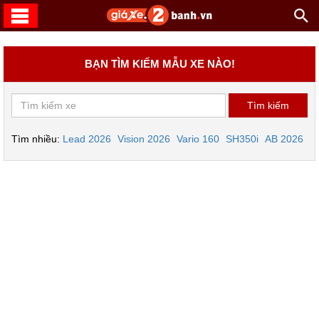
BẠN TÌM KIẾM MẪU XE NÀO!
Tìm nhiều:
Lead 2026
Vision 2026
Vario 160
SH350i
AB 2026