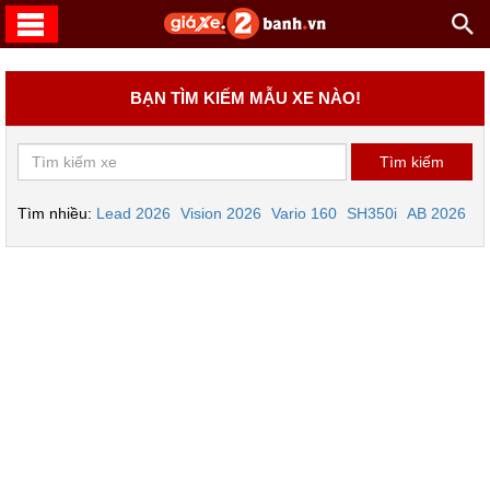
BẠN TÌM KIẾM MẪU XE NÀO!
Tìm nhiều:
Lead 2026
Vision 2026
Vario 160
SH350i
AB 2026