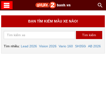
BẠN TÌM KIẾM MẪU XE NÀO!
Tìm nhiều:
Lead 2026
Vision 2026
Vario 160
SH350i
AB 2026