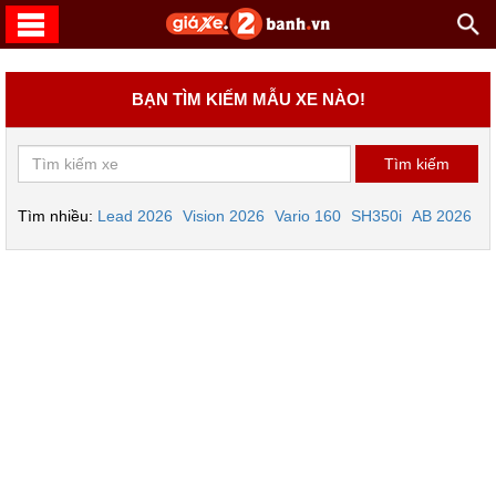
BẠN TÌM KIẾM MẪU XE NÀO!
Tìm nhiều:
Lead 2026
Vision 2026
Vario 160
SH350i
AB 2026