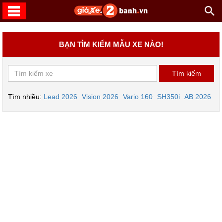
BẠN TÌM KIẾM MẪU XE NÀO!
Tìm nhiều:
Lead 2026
Vision 2026
Vario 160
SH350i
AB 2026