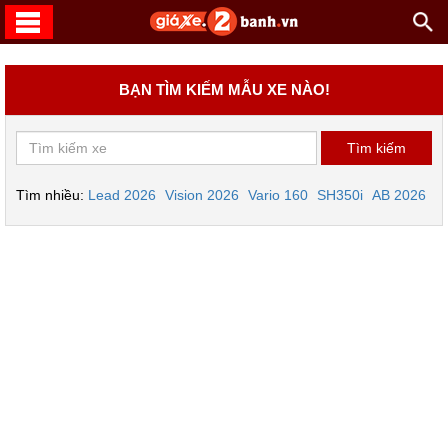
BẠN TÌM KIẾM MẪU XE NÀO!
Tìm nhiều:
Lead 2026
Vision 2026
Vario 160
SH350i
AB 2026