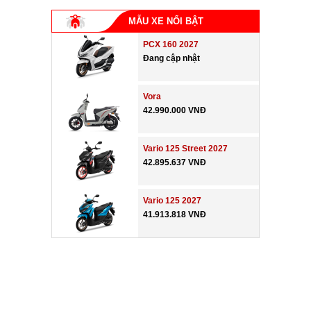
MẪU XE NỔI BẬT
PCX 160 2027
Đang cập nhật
Vora
42.990.000 VNĐ
Vario 125 Street 2027
42.895.637 VNĐ
Vario 125 2027
41.913.818 VNĐ