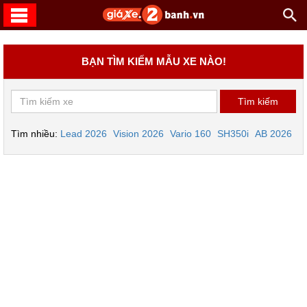
BẠN TÌM KIẾM MẪU XE NÀO!
Tìm nhiều:
Lead 2026
Vision 2026
Vario 160
SH350i
AB 2026