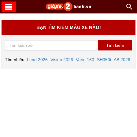
BẠN TÌM KIẾM MẪU XE NÀO!
Tìm nhiều:
Lead 2026
Vision 2026
Vario 160
SH350i
AB 2026