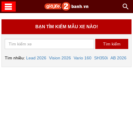
BẠN TÌM KIẾM MẪU XE NÀO!
Tìm nhiều:
Lead 2026
Vision 2026
Vario 160
SH350i
AB 2026