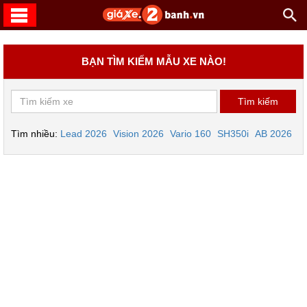
BẠN TÌM KIẾM MẪU XE NÀO!
Tìm nhiều:
Lead 2026
Vision 2026
Vario 160
SH350i
AB 2026