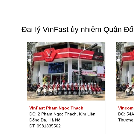
Đại lý VinFast ủy nhiệm Quận Đ
VinFast Phạm Ngọc Thạch
Vincom
ĐC: 2 Phạm Ngọc Thạch, Kim Liên,
ĐC: 54A
Đống Đa, Hà Nội
Thượng,
ÐT: 0981335502