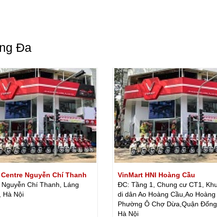
ống Đa
 Centre Nguyễn Chí Thanh
VinMart HNI Hoàng Cầu
 Nguyễn Chí Thanh, Láng
ĐC: Tầng 1, Chung cư CT1, Kh
 Hà Nội
di dân Ao Hoàng Cầu,Ao Hoàng
Phường Ô Chợ Dừa,Quận Đống
Hà Nội