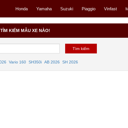
Honda
Yamaha
Suzuki
Piaggio
Vinfast
M
TÌM KIẾM MẪU XE NÀO!
2026
Vario 160
SH350i
AB 2026
SH 2026