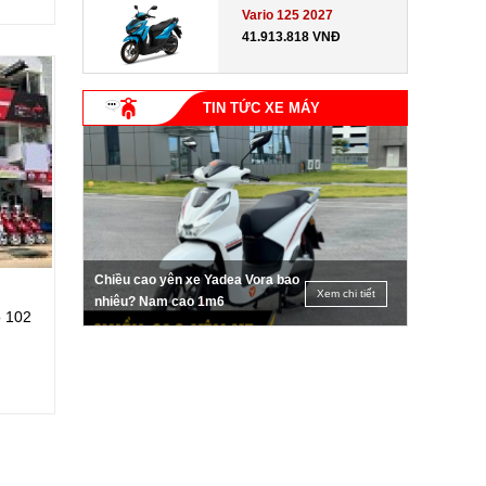
Vario 125 2027
41.913.818 VNĐ
TIN TỨC XE MÁY
Chiều cao yên xe Yadea Vora bao
Xem chi tiết
nhiêu? Nam cao 1m6
õ 102