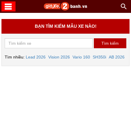
BẠN TÌM KIẾM MẪU XE NÀO!
Tìm nhiều:
Lead 2026
Vision 2026
Vario 160
SH350i
AB 2026