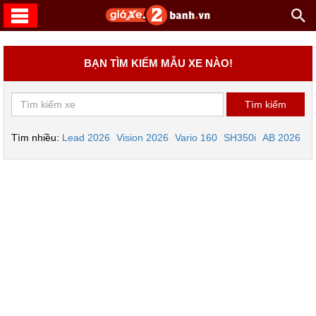
BẠN TÌM KIẾM MẪU XE NÀO!
Tìm nhiều:
Lead 2026
Vision 2026
Vario 160
SH350i
AB 2026