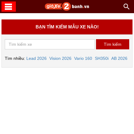
BẠN TÌM KIẾM MẪU XE NÀO!
Tìm nhiều:
Lead 2026
Vision 2026
Vario 160
SH350i
AB 2026