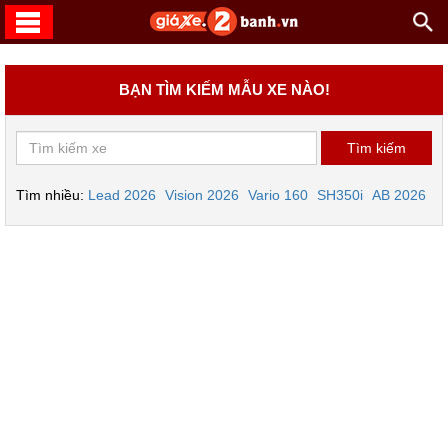
BẠN TÌM KIẾM MẪU XE NÀO!
Tìm nhiều:
Lead 2026
Vision 2026
Vario 160
SH350i
AB 2026