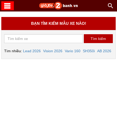
BẠN TÌM KIẾM MẪU XE NÀO!
Tìm nhiều:
Lead 2026
Vision 2026
Vario 160
SH350i
AB 2026