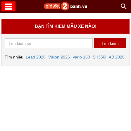
BẠN TÌM KIẾM MẪU XE NÀO!
Tìm nhiều:
Lead 2026
Vision 2026
Vario 160
SH350i
AB 2026