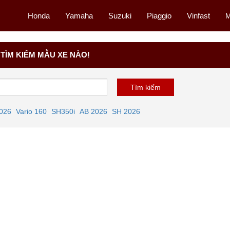
Honda
Yamaha
Suzuki
Piaggio
Vinfast
M
TÌM KIẾM MẪU XE NÀO!
2026
Vario 160
SH350i
AB 2026
SH 2026