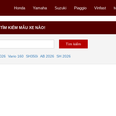
Honda
Yamaha
Suzuki
Piaggio
Vinfast
M
TÌM KIẾM MẪU XE NÀO!
2026
Vario 160
SH350i
AB 2026
SH 2026