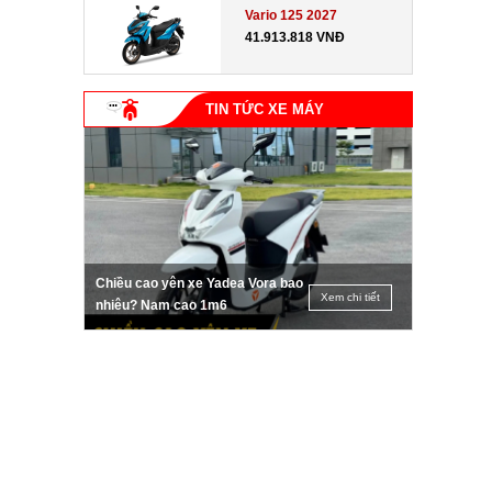
Vario 125 2027
41.913.818 VNĐ
TIN TỨC XE MÁY
Chiều cao yên xe Yadea Vora bao
Xem chi tiết
nhiêu? Nam cao 1m6