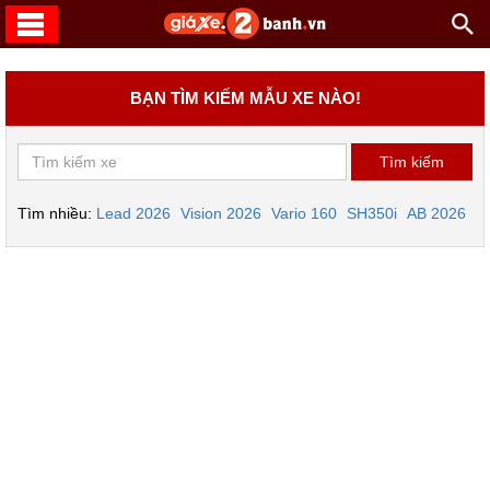
BẠN TÌM KIẾM MẪU XE NÀO!
Tìm nhiều:
Lead 2026
Vision 2026
Vario 160
SH350i
AB 2026