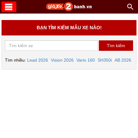
BẠN TÌM KIẾM MẪU XE NÀO!
Tìm nhiều:
Lead 2026
Vision 2026
Vario 160
SH350i
AB 2026