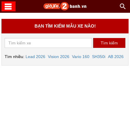
BẠN TÌM KIẾM MẪU XE NÀO!
Tìm nhiều:
Lead 2026
Vision 2026
Vario 160
SH350i
AB 2026