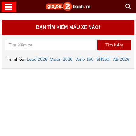
BẠN TÌM KIẾM MẪU XE NÀO!
Tìm nhiều:
Lead 2026
Vision 2026
Vario 160
SH350i
AB 2026