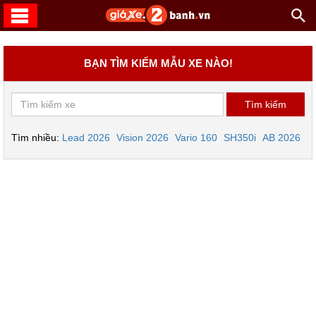
BẠN TÌM KIẾM MẪU XE NÀO!
Tìm nhiều:
Lead 2026
Vision 2026
Vario 160
SH350i
AB 2026