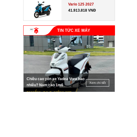
Vario 125 2027
41.913.818 VNĐ
TIN TỨC XE MÁY
Chiều cao yên xe Yadea Vora bao
Xem chi tiết
nhiêu? Nam cao 1m6