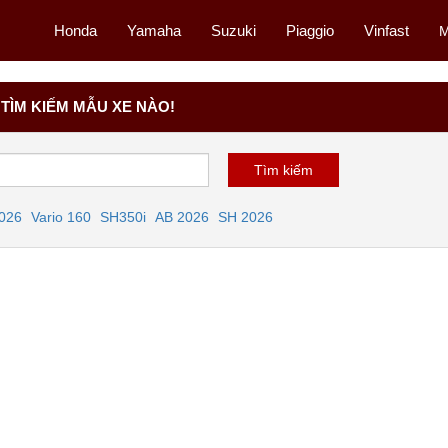
Honda
Yamaha
Suzuki
Piaggio
Vinfast
M
TÌM KIẾM MẪU XE NÀO!
2026
Vario 160
SH350i
AB 2026
SH 2026