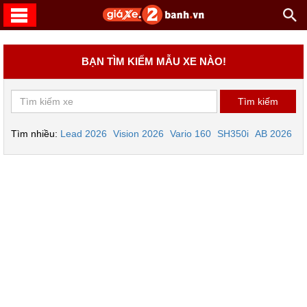
BẠN TÌM KIẾM MẪU XE NÀO!
Tìm nhiều:
Lead 2026
Vision 2026
Vario 160
SH350i
AB 2026