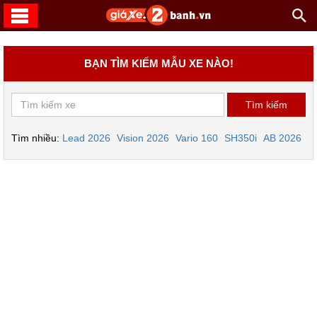
BẠN TÌM KIẾM MẪU XE NÀO!
Tìm nhiều:
Lead 2026
Vision 2026
Vario 160
SH350i
AB 2026