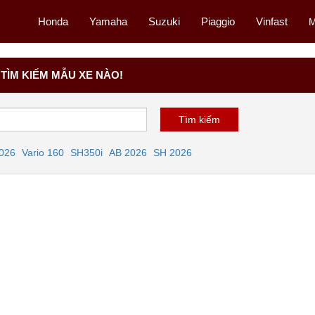
Honda
Yamaha
Suzuki
Piaggio
Vinfast
M
TÌM KIẾM MẪU XE NÀO!
2026
Vario 160
SH350i
AB 2026
SH 2026