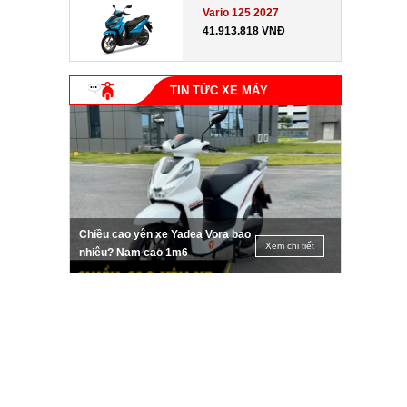
Vario 125 2027
41.913.818 VNĐ
TIN TỨC XE MÁY
Chiều cao yên xe Yadea Vora bao
Xem chi tiết
nhiêu? Nam cao 1m6