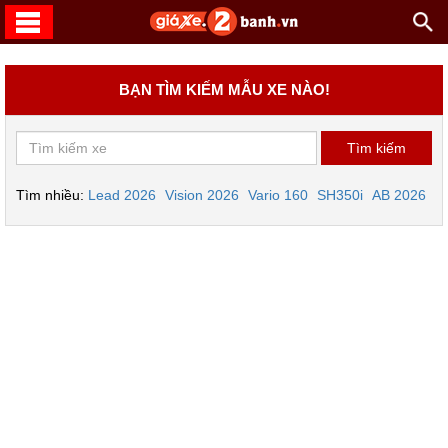
BẠN TÌM KIẾM MẪU XE NÀO!
Tìm nhiều:
Lead 2026
Vision 2026
Vario 160
SH350i
AB 2026