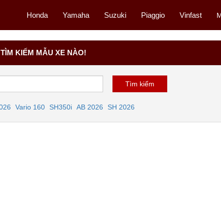
Honda
Yamaha
Suzuki
Piaggio
Vinfast
M
TÌM KIẾM MẪU XE NÀO!
2026
Vario 160
SH350i
AB 2026
SH 2026