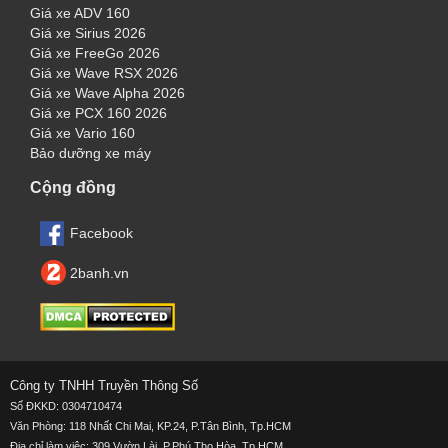
Giá xe ADV 160
Giá xe Sirius 2026
Giá xe FreeGo 2026
Giá xe Wave RSX 2026
Giá xe Wave Alpha 2026
Giá xe PCX 160 2026
Giá xe Vario 160
Bảo dưỡng xe máy
Cộng đồng
Facebook
2banh.vn
Công ty TNHH Truyền Thông Số
Số ĐKKD: 0304710474
Văn Phòng: 118 Nhất Chi Mai, KP.24, P.Tân Bình, Tp.HCM
Địa chỉ làm việc:
309 Vườn Lài, P.Phú Thọ Hòa, Tp.HCM