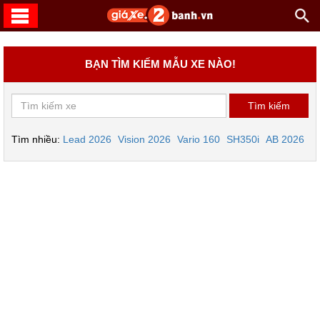
BẠN TÌM KIẾM MẪU XE NÀO!
Tìm nhiều:
Lead 2026
Vision 2026
Vario 160
SH350i
AB 2026