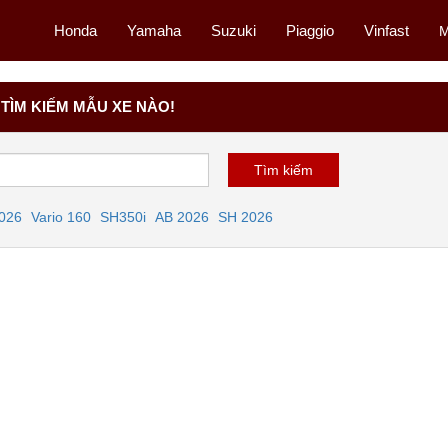
Honda
Yamaha
Suzuki
Piaggio
Vinfast
M
TÌM KIẾM MẪU XE NÀO!
2026
Vario 160
SH350i
AB 2026
SH 2026