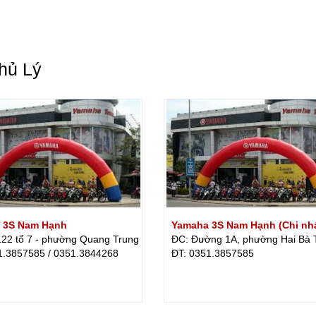
hủ Lý
 3S Nam Hạnh
Yamaha 3S Nam Hạnh (Chi nh
122 tổ 7 - phường Quang Trung
ĐC: Đường 1A, phường Hai Bà 
1.3857585 / 0351.3844268
ÐT: 0351.3857585