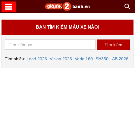
BẠN TÌM KIẾM MẪU XE NÀO!
Tìm nhiều:
Lead 2026
Vision 2026
Vario 160
SH350i
AB 2026